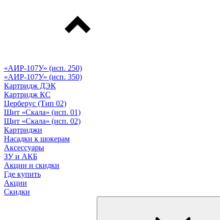
«АИР-107У» (исп. 250)
«АИР-107У» (исп. 350)
Картридж ДЭК
Картридж КС
Церберус (Тип 02)
Щит «Скала» (исп. 01)
Щит «Скала» (исп. 02)
Картриджи
Насадки к шокерам
Аксессуары
ЗУ и АКБ
Акции и скидки
Где купить
Акции
Скидки