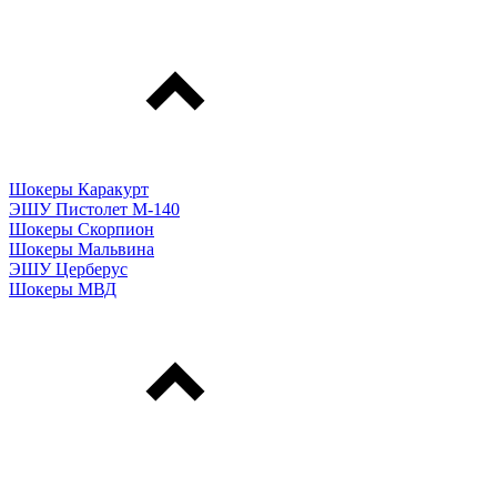
Шокеры Каракурт
ЭШУ Пистолет М-140
Шокеры Скорпион
Шокеры Мальвина
ЭШУ Церберус
Шокеры МВД