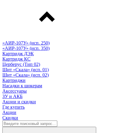
«АИР-107У» (исп. 250)
«АИР-107У» (исп. 350)
Картридж ДЭК
Картридж КС
Церберус (Тип 02)
Щит «Скала» (исп. 01)
Щит «Скала» (исп. 02)
Картриджи
Насадки к шокерам
Аксессуары
ЗУ и АКБ
Акции и скидки
Где купить
Акции
Скидки