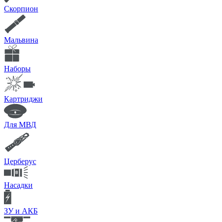
Скорпион
Мальвина
Наборы
Картриджи
Для МВД
Церберус
Насадки
ЗУ и АКБ