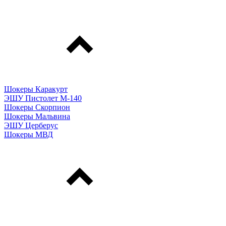
Шокеры Каракурт
ЭШУ Пистолет М-140
Шокеры Скорпион
Шокеры Мальвина
ЭШУ Церберус
Шокеры МВД