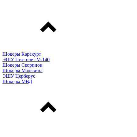
Шокеры Каракурт
ЭШУ Пистолет М-140
Шокеры Скорпион
Шокеры Мальвина
ЭШУ Церберус
Шокеры МВД