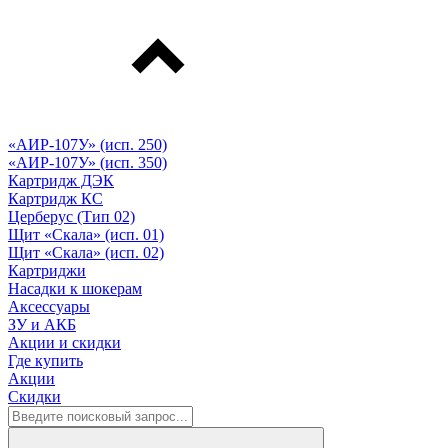
«АИР-107У» (исп. 250)
«АИР-107У» (исп. 350)
Картридж ДЭК
Картридж КС
Церберус (Тип 02)
Щит «Скала» (исп. 01)
Щит «Скала» (исп. 02)
Картриджи
Насадки к шокерам
Аксессуары
ЗУ и АКБ
Акции и скидки
Где купить
Акции
Скидки