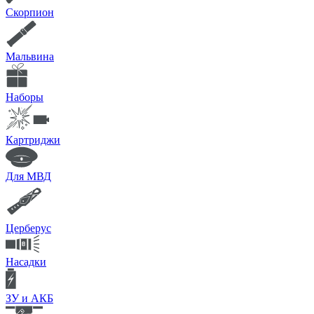
Скорпион
Мальвина
Наборы
Картриджи
Для МВД
Церберус
Насадки
ЗУ и АКБ