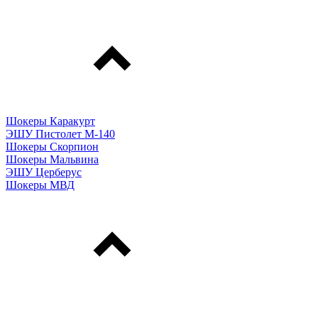
Шокеры Каракурт
ЭШУ Пистолет М-140
Шокеры Скорпион
Шокеры Мальвина
ЭШУ Церберус
Шокеры МВД