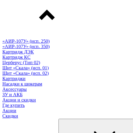
«АИР-107У» (исп. 250)
«АИР-107У» (исп. 350)
Картридж ДЭК
Картридж КС
Церберус (Тип 02)
Щит «Скала» (исп. 01)
Щит «Скала» (исп. 02)
Картриджи
Насадки к шокерам
Аксессуары
ЗУ и АКБ
Акции и скидки
Где купить
Акции
Скидки