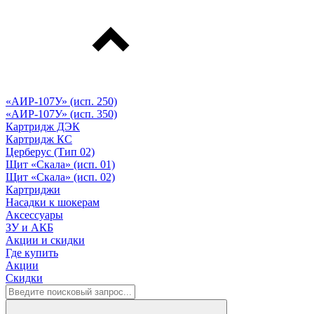
«АИР-107У» (исп. 250)
«АИР-107У» (исп. 350)
Картридж ДЭК
Картридж КС
Церберус (Тип 02)
Щит «Скала» (исп. 01)
Щит «Скала» (исп. 02)
Картриджи
Насадки к шокерам
Аксессуары
ЗУ и АКБ
Акции и скидки
Где купить
Акции
Скидки