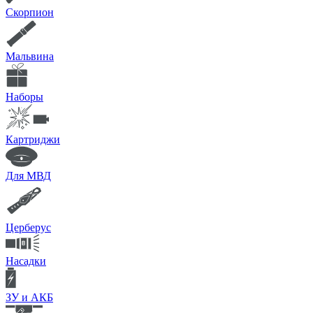
Скорпион
Мальвина
Наборы
Картриджи
Для МВД
Церберус
Насадки
ЗУ и АКБ