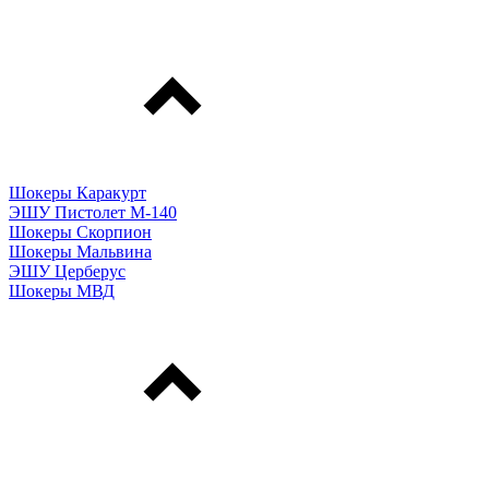
Шокеры Каракурт
ЭШУ Пистолет М-140
Шокеры Скорпион
Шокеры Мальвина
ЭШУ Церберус
Шокеры МВД