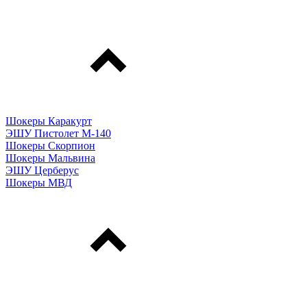
Шокеры Каракурт
ЭШУ Пистолет М-140
Шокеры Скорпион
Шокеры Мальвина
ЭШУ Церберус
Шокеры МВД