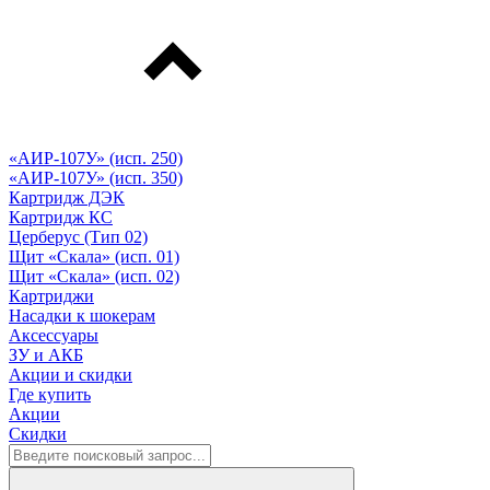
«АИР-107У» (исп. 250)
«АИР-107У» (исп. 350)
Картридж ДЭК
Картридж КС
Церберус (Тип 02)
Щит «Скала» (исп. 01)
Щит «Скала» (исп. 02)
Картриджи
Насадки к шокерам
Аксессуары
ЗУ и АКБ
Акции и скидки
Где купить
Акции
Скидки