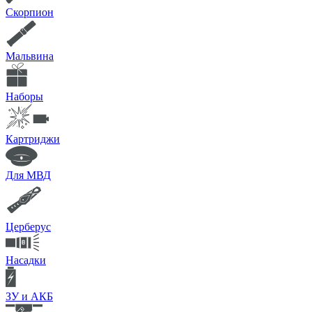
Скорпион
Мальвина
Наборы
Картриджи
Для МВД
Церберус
Насадки
ЗУ и АКБ