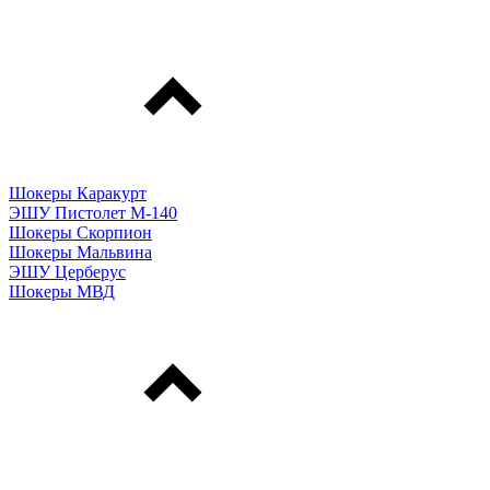
Шокеры Каракурт
ЭШУ Пистолет М-140
Шокеры Скорпион
Шокеры Мальвина
ЭШУ Церберус
Шокеры МВД