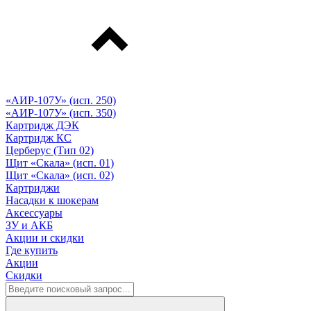
«АИР-107У» (исп. 250)
«АИР-107У» (исп. 350)
Картридж ДЭК
Картридж КС
Церберус (Тип 02)
Щит «Скала» (исп. 01)
Щит «Скала» (исп. 02)
Картриджи
Насадки к шокерам
Аксессуары
ЗУ и АКБ
Акции и скидки
Где купить
Акции
Скидки