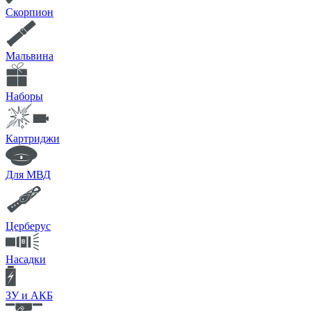
Скорпион
Мальвина
Наборы
Картриджи
Для МВД
Церберус
Насадки
ЗУ и АКБ