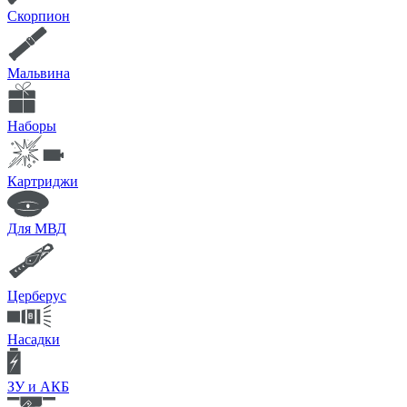
Скорпион
Мальвина
Наборы
Картриджи
Для МВД
Церберус
Насадки
ЗУ и АКБ