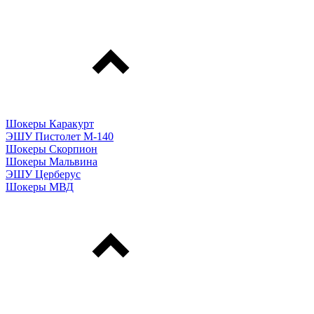
Шокеры Каракурт
ЭШУ Пистолет М-140
Шокеры Скорпион
Шокеры Мальвина
ЭШУ Церберус
Шокеры МВД