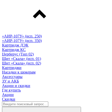
«АИР-107У» (исп. 250)
«АИР-107У» (исп. 350)
Картридж ДЭК
Картридж КС
Церберус (Тип 02)
Щит «Скала» (исп. 01)
Щит «Скала» (исп. 02)
Картриджи
Насадки к шокерам
Аксессуары
ЗУ и АКБ
Акции и скидки
Где купить
Акции
Скидки