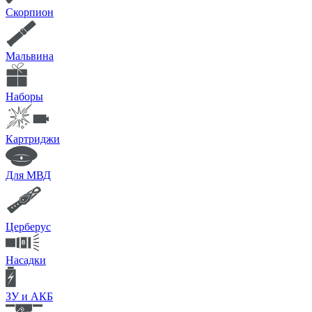
Скорпион
Мальвина
Наборы
Картриджи
Для МВД
Церберус
Насадки
ЗУ и АКБ