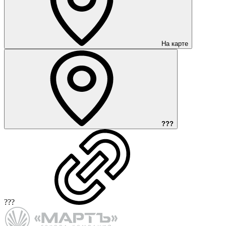
На карте
???
???