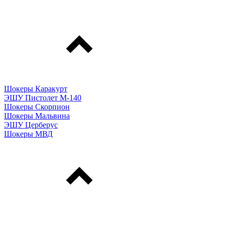
Шокеры Каракурт
ЭШУ Пистолет М-140
Шокеры Скорпион
Шокеры Мальвина
ЭШУ Церберус
Шокеры МВД