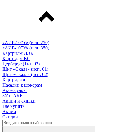
«АИР-107У» (исп. 250)
«АИР-107У» (исп. 350)
Картридж ДЭК
Картридж КС
Церберус (Тип 02)
Щит «Скала» (исп. 01)
Щит «Скала» (исп. 02)
Картриджи
Насадки к шокерам
Аксессуары
ЗУ и АКБ
Акции и скидки
Где купить
Акции
Скидки