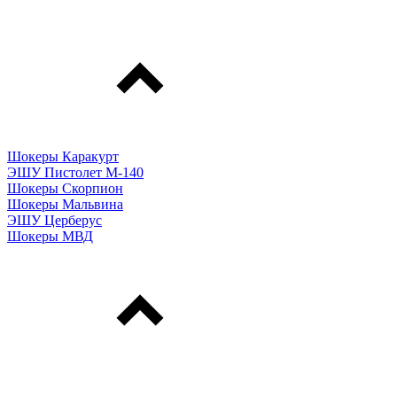
Шокеры Каракурт
ЭШУ Пистолет М-140
Шокеры Скорпион
Шокеры Мальвина
ЭШУ Церберус
Шокеры МВД