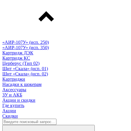
«АИР-107У» (исп. 250)
«АИР-107У» (исп. 350)
Картридж ДЭК
Картридж КС
Церберус (Тип 02)
Щит «Скала» (исп. 01)
Щит «Скала» (исп. 02)
Картриджи
Насадки к шокерам
Аксессуары
ЗУ и АКБ
Акции и скидки
Где купить
Акции
Скидки