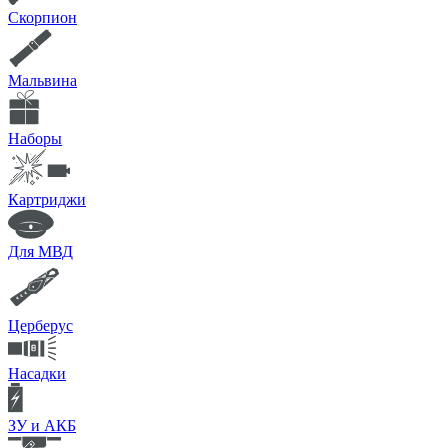
Скорпион
Мальвина
Наборы
Картриджи
Для МВД
Церберус
Насадки
ЗУ и АКБ