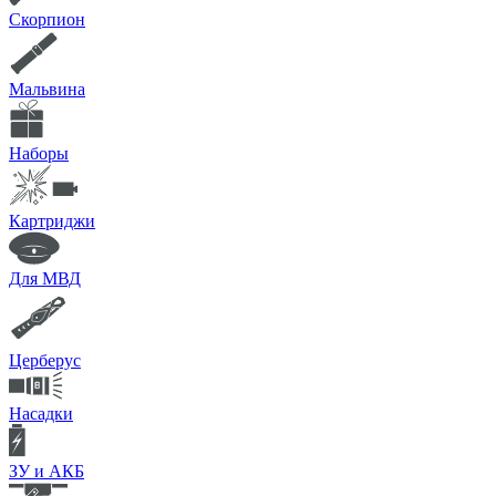
Скорпион
Мальвина
Наборы
Картриджи
Для МВД
Церберус
Насадки
ЗУ и АКБ