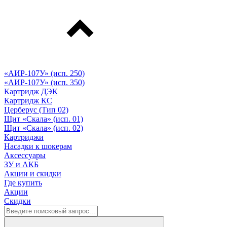
«АИР-107У» (исп. 250)
«АИР-107У» (исп. 350)
Картридж ДЭК
Картридж КС
Церберус (Тип 02)
Щит «Скала» (исп. 01)
Щит «Скала» (исп. 02)
Картриджи
Насадки к шокерам
Аксессуары
ЗУ и АКБ
Акции и скидки
Где купить
Акции
Скидки