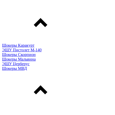
Шокеры Каракурт
ЭШУ Пистолет М-140
Шокеры Скорпион
Шокеры Мальвина
ЭШУ Церберус
Шокеры МВД