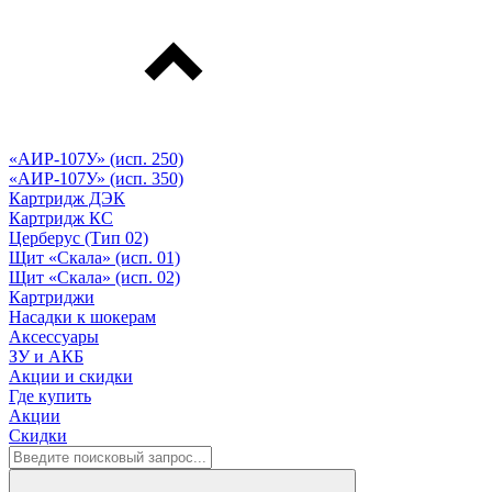
«АИР-107У» (исп. 250)
«АИР-107У» (исп. 350)
Картридж ДЭК
Картридж КС
Церберус (Тип 02)
Щит «Скала» (исп. 01)
Щит «Скала» (исп. 02)
Картриджи
Насадки к шокерам
Аксессуары
ЗУ и АКБ
Акции и скидки
Где купить
Акции
Скидки