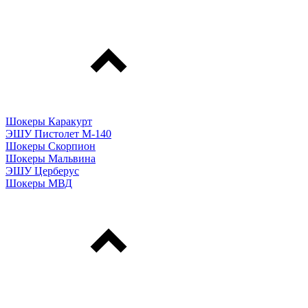
Шокеры Каракурт
ЭШУ Пистолет М-140
Шокеры Скорпион
Шокеры Мальвина
ЭШУ Церберус
Шокеры МВД