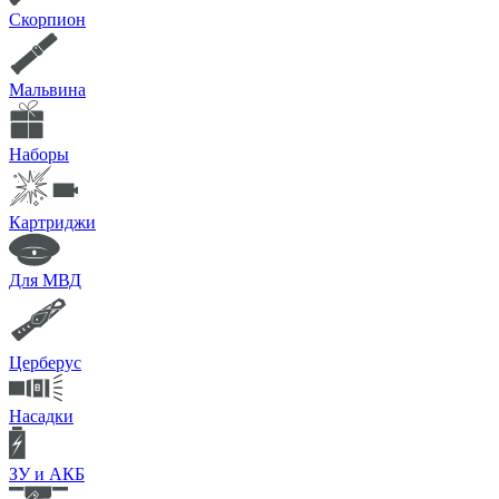
Скорпион
Мальвина
Наборы
Картриджи
Для МВД
Церберус
Насадки
ЗУ и АКБ