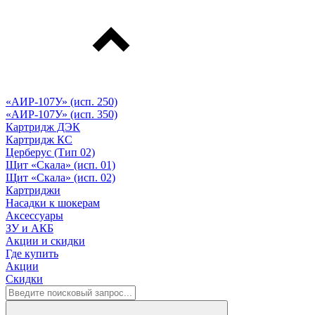
«АИР-107У» (исп. 250)
«АИР-107У» (исп. 350)
Картридж ДЭК
Картридж КС
Церберус (Тип 02)
Щит «Скала» (исп. 01)
Щит «Скала» (исп. 02)
Картриджи
Насадки к шокерам
Аксессуары
ЗУ и АКБ
Акции и скидки
Где купить
Акции
Скидки