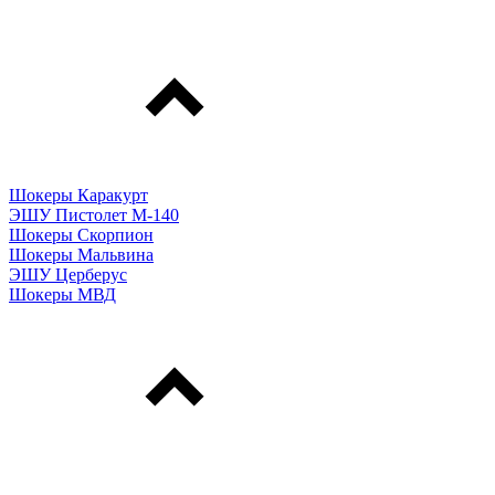
Шокеры Каракурт
ЭШУ Пистолет М-140
Шокеры Скорпион
Шокеры Мальвина
ЭШУ Церберус
Шокеры МВД