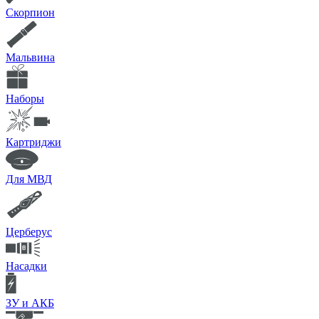
Скорпион
Мальвина
Наборы
Картриджи
Для МВД
Церберус
Насадки
ЗУ и АКБ