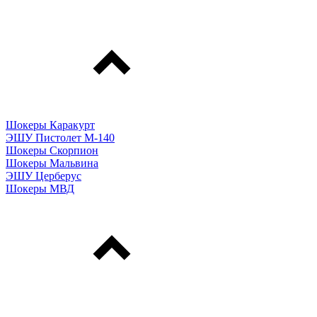
Шокеры Каракурт
ЭШУ Пистолет М-140
Шокеры Скорпион
Шокеры Мальвина
ЭШУ Церберус
Шокеры МВД