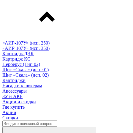
«АИР-107У» (исп. 250)
«АИР-107У» (исп. 350)
Картридж ДЭК
Картридж КС
Церберус (Тип 02)
Щит «Скала» (исп. 01)
Щит «Скала» (исп. 02)
Картриджи
Насадки к шокерам
Аксессуары
ЗУ и АКБ
Акции и скидки
Где купить
Акции
Скидки