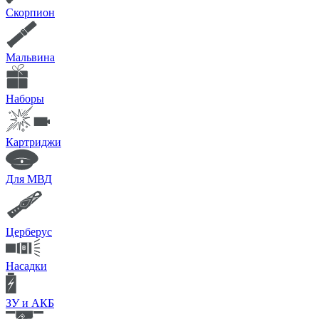
Скорпион
Мальвина
Наборы
Картриджи
Для МВД
Церберус
Насадки
ЗУ и АКБ