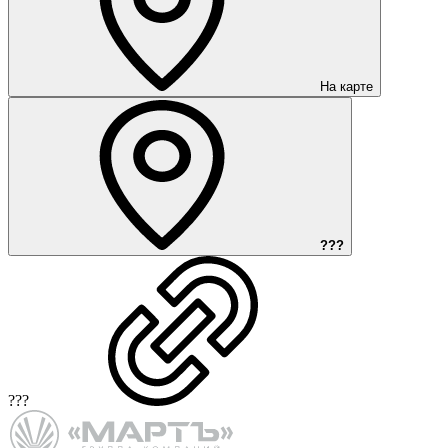
На карте
???
???