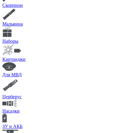
Скорпион
Мальвина
Наборы
Картриджи
Для МВД
Церберус
Насадки
ЗУ и АКБ