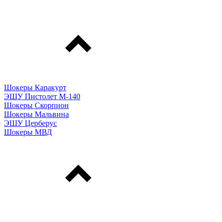
Шокеры Каракурт
ЭШУ Пистолет М-140
Шокеры Скорпион
Шокеры Мальвина
ЭШУ Церберус
Шокеры МВД