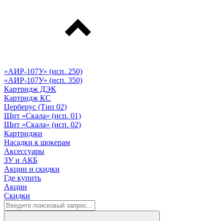
«АИР-107У» (исп. 250)
«АИР-107У» (исп. 350)
Картридж ДЭК
Картридж КС
Церберус (Тип 02)
Щит «Скала» (исп. 01)
Щит «Скала» (исп. 02)
Картриджи
Насадки к шокерам
Аксессуары
ЗУ и АКБ
Акции и скидки
Где купить
Акции
Скидки