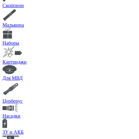
Скорпион
Мальвина
Наборы
Картриджи
Для МВД
Церберус
Насадки
ЗУ и АКБ