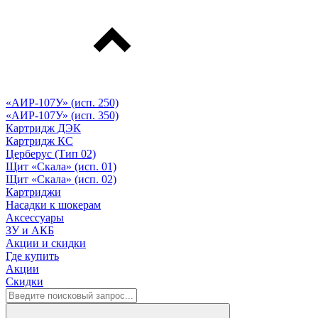
«АИР-107У» (исп. 250)
«АИР-107У» (исп. 350)
Картридж ДЭК
Картридж КС
Церберус (Тип 02)
Щит «Скала» (исп. 01)
Щит «Скала» (исп. 02)
Картриджи
Насадки к шокерам
Аксессуары
ЗУ и АКБ
Акции и скидки
Где купить
Акции
Скидки