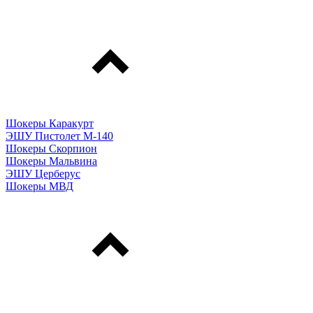
Шокеры Каракурт
ЭШУ Пистолет М-140
Шокеры Скорпион
Шокеры Мальвина
ЭШУ Церберус
Шокеры МВД