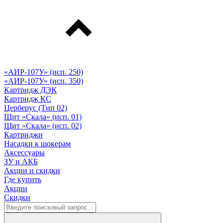
«АИР-107У» (исп. 250)
«АИР-107У» (исп. 350)
Картридж ДЭК
Картридж КС
Церберус (Тип 02)
Щит «Скала» (исп. 01)
Щит «Скала» (исп. 02)
Картриджи
Насадки к шокерам
Аксессуары
ЗУ и АКБ
Акции и скидки
Где купить
Акции
Скидки