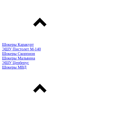
Шокеры Каракурт
ЭШУ Пистолет М-140
Шокеры Скорпион
Шокеры Мальвина
ЭШУ Церберус
Шокеры МВД