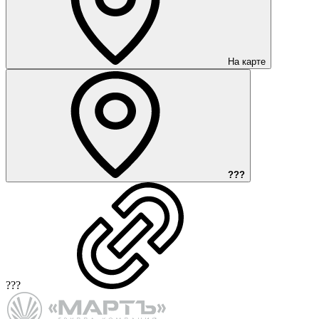
На карте
???
???