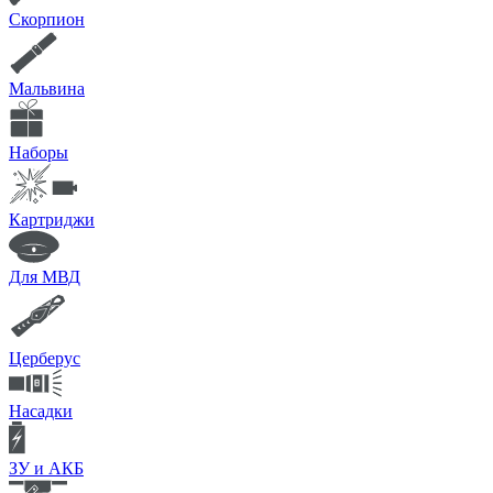
Скорпион
Мальвина
Наборы
Картриджи
Для МВД
Церберус
Насадки
ЗУ и АКБ