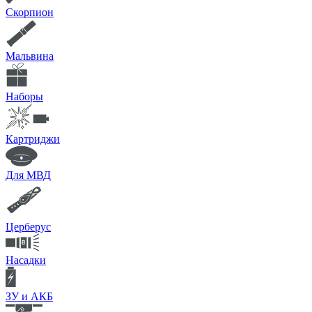
Скорпион
Мальвина
Наборы
Картриджи
Для МВД
Церберус
Насадки
ЗУ и АКБ