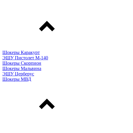
Шокеры Каракурт
ЭШУ Пистолет М-140
Шокеры Скорпион
Шокеры Мальвина
ЭШУ Церберус
Шокеры МВД