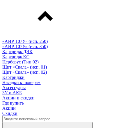
«АИР-107У» (исп. 250)
«АИР-107У» (исп. 350)
Картридж ДЭК
Картридж КС
Церберус (Тип 02)
Щит «Скала» (исп. 01)
Щит «Скала» (исп. 02)
Картриджи
Насадки к шокерам
Аксессуары
ЗУ и АКБ
Акции и скидки
Где купить
Акции
Скидки