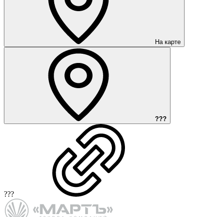
На карте
???
???