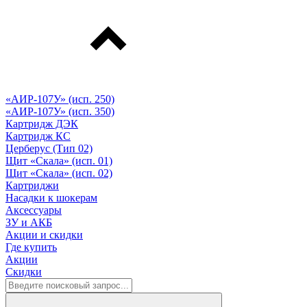
«АИР-107У» (исп. 250)
«АИР-107У» (исп. 350)
Картридж ДЭК
Картридж КС
Церберус (Тип 02)
Щит «Скала» (исп. 01)
Щит «Скала» (исп. 02)
Картриджи
Насадки к шокерам
Аксессуары
ЗУ и АКБ
Акции и скидки
Где купить
Акции
Скидки