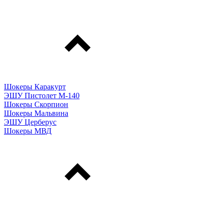
Шокеры Каракурт
ЭШУ Пистолет М-140
Шокеры Скорпион
Шокеры Мальвина
ЭШУ Церберус
Шокеры МВД