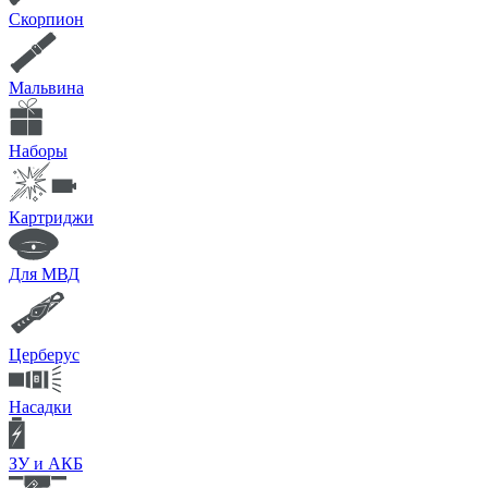
Скорпион
Мальвина
Наборы
Картриджи
Для МВД
Церберус
Насадки
ЗУ и АКБ