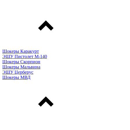
Шокеры Каракурт
ЭШУ Пистолет М-140
Шокеры Скорпион
Шокеры Мальвина
ЭШУ Церберус
Шокеры МВД