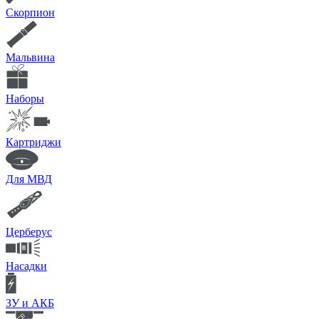
Скорпион
Мальвина
Наборы
Картриджи
Для МВД
Церберус
Насадки
ЗУ и АКБ