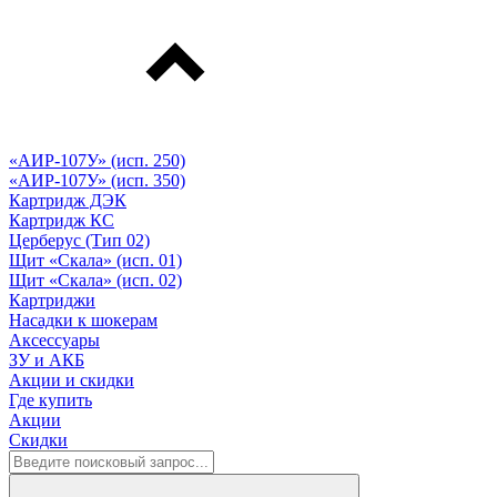
«АИР-107У» (исп. 250)
«АИР-107У» (исп. 350)
Картридж ДЭК
Картридж КС
Церберус (Тип 02)
Щит «Скала» (исп. 01)
Щит «Скала» (исп. 02)
Картриджи
Насадки к шокерам
Аксессуары
ЗУ и АКБ
Акции и скидки
Где купить
Акции
Скидки