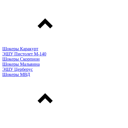
Шокеры Каракурт
ЭШУ Пистолет М-140
Шокеры Скорпион
Шокеры Мальвина
ЭШУ Церберус
Шокеры МВД