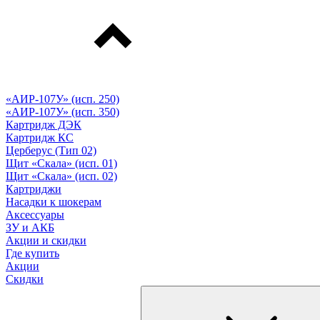
«АИР-107У» (исп. 250)
«АИР-107У» (исп. 350)
Картридж ДЭК
Картридж КС
Церберус (Тип 02)
Щит «Скала» (исп. 01)
Щит «Скала» (исп. 02)
Картриджи
Насадки к шокерам
Аксессуары
ЗУ и АКБ
Акции и скидки
Где купить
Акции
Скидки