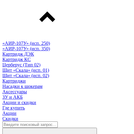
«АИР-107У» (исп. 250)
«АИР-107У» (исп. 350)
Картридж ДЭК
Картридж КС
Церберус (Тип 02)
Щит «Скала» (исп. 01)
Щит «Скала» (исп. 02)
Картриджи
Насадки к шокерам
Аксессуары
ЗУ и АКБ
Акции и скидки
Где купить
Акции
Скидки