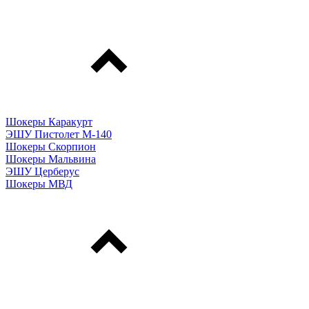
Шокеры Каракурт
ЭШУ Пистолет М-140
Шокеры Скорпион
Шокеры Мальвина
ЭШУ Церберус
Шокеры МВД