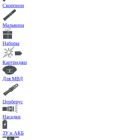
Скорпион
Мальвина
Наборы
Картриджи
Для МВД
Церберус
Насадки
ЗУ и АКБ