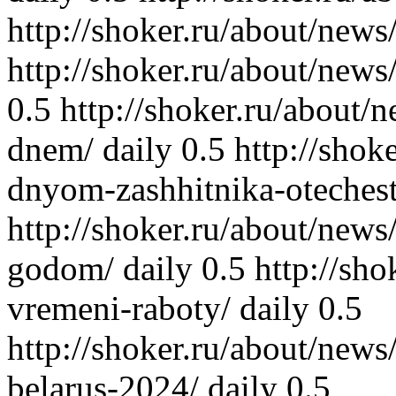
http://shoker.ru/about/news
http://shoker.ru/about/new
0.5
http://shoker.ru/about
dnem/
daily
0.5
http://shok
dnyom-zashhitnika-oteches
http://shoker.ru/about/new
godom/
daily
0.5
http://sh
vremeni-raboty/
daily
0.5
http://shoker.ru/about/new
belarus-2024/
daily
0.5