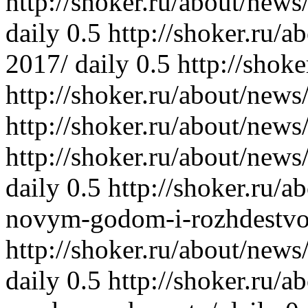
http://shoker.ru/about/news
daily
0.5
http://shoker.ru/a
2017/
daily
0.5
http://shok
http://shoker.ru/about/news
http://shoker.ru/about/news
http://shoker.ru/about/news
daily
0.5
http://shoker.ru/
novym-godom-i-rozhdestv
http://shoker.ru/about
daily
0.5
http://shoker.ru/a