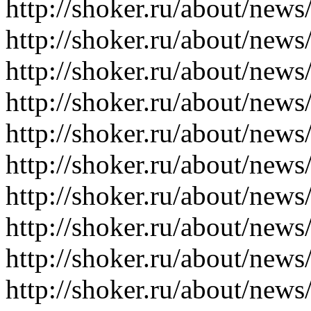
http://shoker.ru/about/news
http://shoker.ru/about/news
http://shoker.ru/about/news
http://shoker.ru/about/news
http://shoker.ru/about/news
http://shoker.ru/about/news
http://shoker.ru/about/news
http://shoker.ru/about/news
http://shoker.ru/about/news
http://shoker.ru/about/news