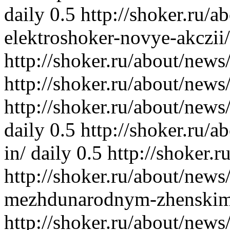
daily
0.5
http://shoker.ru/
elektroshoker-novye-akczii/
http://shoker.ru/about/news
http://shoker.ru/about/new
http://shoker.ru/about/new
daily
0.5
http://shoker.ru/a
in/
daily
0.5
http://shoker.
http://shoker.ru/about/new
mezhdunarodnym-zhenski
http://shoker.ru/about/ne