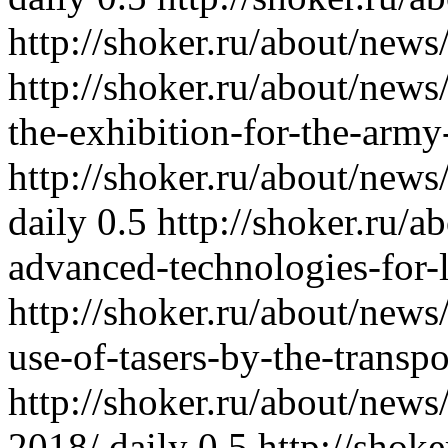
http://shoker.ru/about/news
http://shoker.ru/about/news/
the-exhibition-for-the-arm
http://shoker.ru/about/ne
daily
0.5
http://shoker.ru/
advanced-technologies-for
http://shoker.ru/about/news
use-of-tasers-by-the-transpo
http://shoker.ru/about/news
2018/
daily
0.5
http://shok