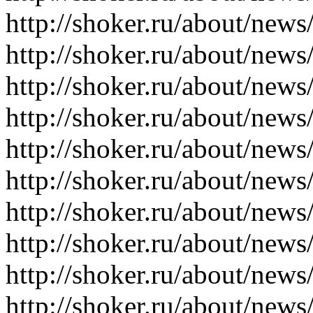
http://shoker.ru/about/news
http://shoker.ru/about/news
http://shoker.ru/about/news
http://shoker.ru/about/news
http://shoker.ru/about/news
http://shoker.ru/about/news
http://shoker.ru/about/news
http://shoker.ru/about/news
http://shoker.ru/about/news
http://shoker.ru/about/news