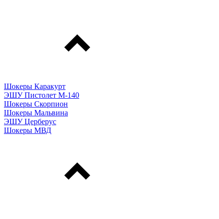
Шокеры Каракурт
ЭШУ Пистолет М-140
Шокеры Скорпион
Шокеры Мальвина
ЭШУ Церберус
Шокеры МВД