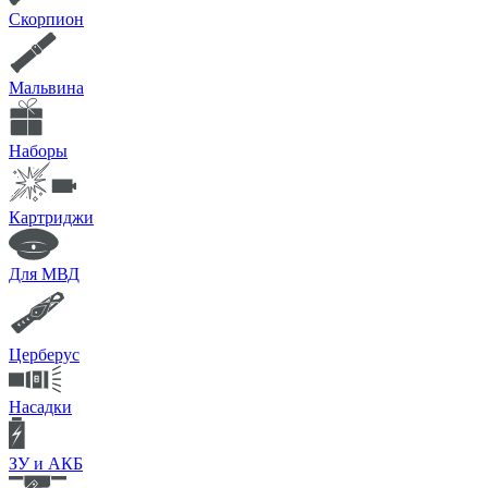
Скорпион
Мальвина
Наборы
Картриджи
Для МВД
Церберус
Насадки
ЗУ и АКБ