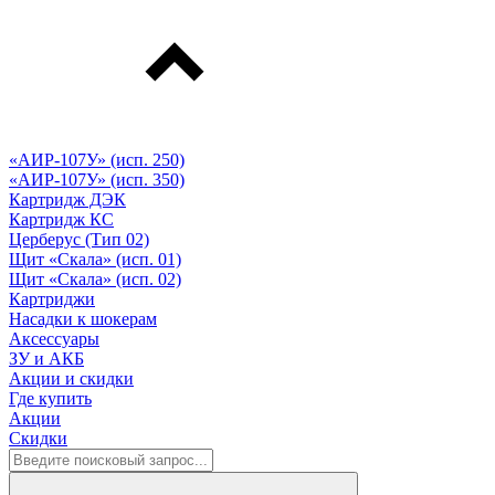
«АИР-107У» (исп. 250)
«АИР-107У» (исп. 350)
Картридж ДЭК
Картридж КС
Церберус (Тип 02)
Щит «Скала» (исп. 01)
Щит «Скала» (исп. 02)
Картриджи
Насадки к шокерам
Аксессуары
ЗУ и АКБ
Акции и скидки
Где купить
Акции
Скидки