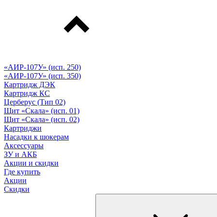
«АИР-107У» (исп. 250)
«АИР-107У» (исп. 350)
Картридж ДЭК
Картридж КС
Церберус (Тип 02)
Щит «Скала» (исп. 01)
Щит «Скала» (исп. 02)
Картриджи
Насадки к шокерам
Аксессуары
ЗУ и АКБ
Акции и скидки
Где купить
Акции
Скидки