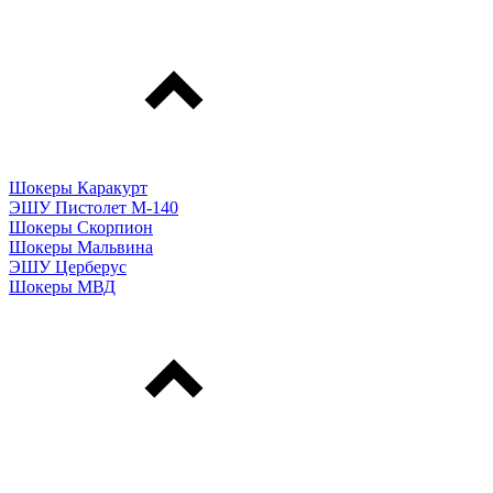
Шокеры Каракурт
ЭШУ Пистолет М-140
Шокеры Скорпион
Шокеры Мальвина
ЭШУ Церберус
Шокеры МВД