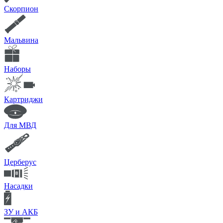
Скорпион
Мальвина
Наборы
Картриджи
Для МВД
Церберус
Насадки
ЗУ и АКБ