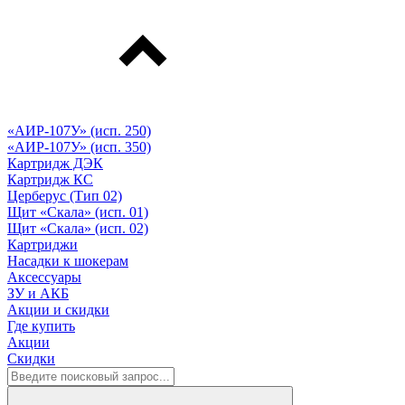
«АИР-107У» (исп. 250)
«АИР-107У» (исп. 350)
Картридж ДЭК
Картридж КС
Церберус (Тип 02)
Щит «Скала» (исп. 01)
Щит «Скала» (исп. 02)
Картриджи
Насадки к шокерам
Аксессуары
ЗУ и АКБ
Акции и скидки
Где купить
Акции
Скидки