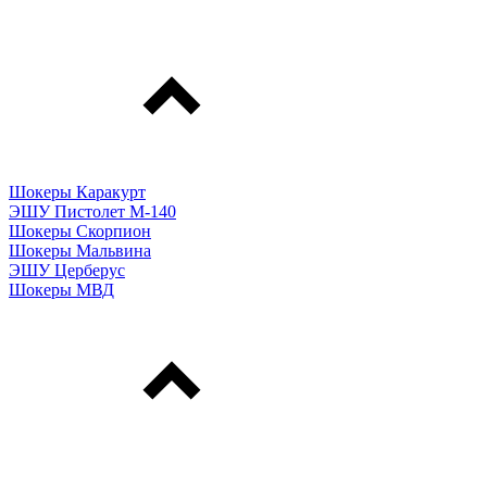
Шокеры Каракурт
ЭШУ Пистолет М-140
Шокеры Скорпион
Шокеры Мальвина
ЭШУ Церберус
Шокеры МВД