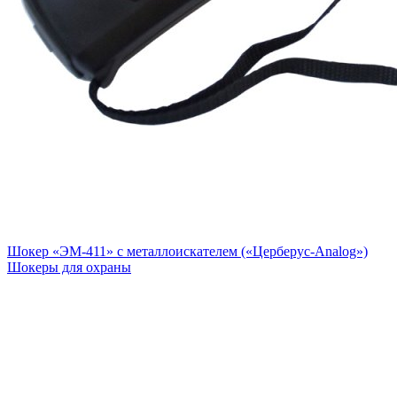
Шокер «ЭМ-411» с металлоискателем («Цeрберус-Analog»)
Шокеры для охраны