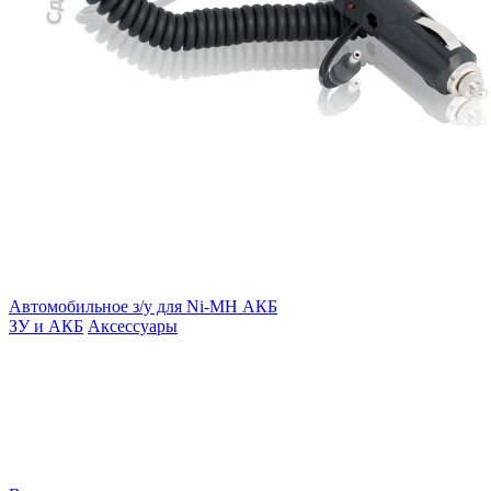
Автомобильное з/у для Ni-MH АКБ
ЗУ и АКБ
Аксессуары