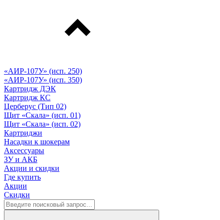
«АИР-107У» (исп. 250)
«АИР-107У» (исп. 350)
Картридж ДЭК
Картридж КС
Церберус (Тип 02)
Щит «Скала» (исп. 01)
Щит «Скала» (исп. 02)
Картриджи
Насадки к шокерам
Аксессуары
ЗУ и АКБ
Акции и скидки
Где купить
Акции
Скидки