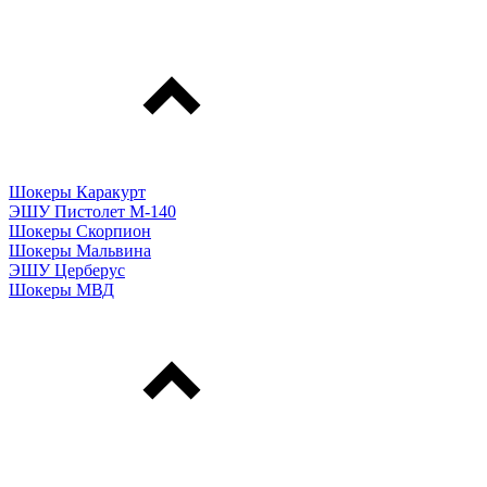
Шокеры Каракурт
ЭШУ Пистолет М-140
Шокеры Скорпион
Шокеры Мальвина
ЭШУ Церберус
Шокеры МВД