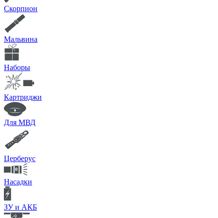
Скорпион
Мальвина
Наборы
Картриджи
Для МВД
Церберус
Насадки
ЗУ и АКБ