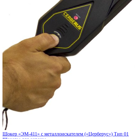
Шокер «ЭМ-411» с металлоискателем («Церберус») Тип 01