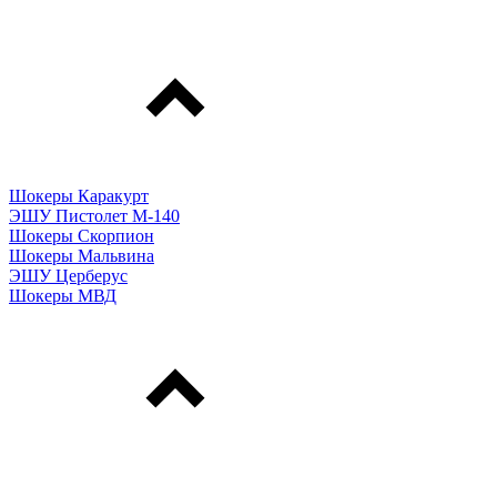
Шокеры Каракурт
ЭШУ Пистолет М-140
Шокеры Скорпион
Шокеры Мальвина
ЭШУ Церберус
Шокеры МВД