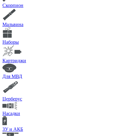
Скорпион
Мальвина
Наборы
Картриджи
Для МВД
Церберус
Насадки
ЗУ и АКБ