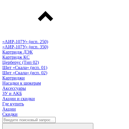
«АИР-107У» (исп. 250)
«АИР-107У» (исп. 350)
Картридж ДЭК
Картридж КС
Церберус (Тип 02)
Щит «Скала» (исп. 01)
Щит «Скала» (исп. 02)
Картриджи
Насадки к шокерам
Аксессуары
ЗУ и АКБ
Акции и скидки
Где купить
Акции
Скидки