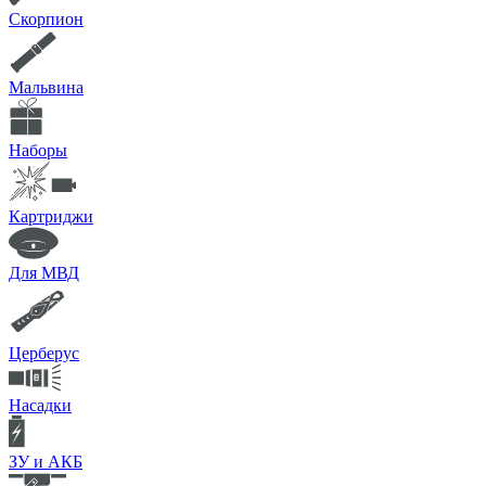
Скорпион
Мальвина
Наборы
Картриджи
Для МВД
Церберус
Насадки
ЗУ и АКБ