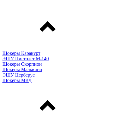
Шокеры Каракурт
ЭШУ Пистолет М-140
Шокеры Скорпион
Шокеры Мальвина
ЭШУ Церберус
Шокеры МВД