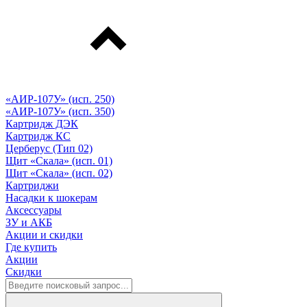
«АИР-107У» (исп. 250)
«АИР-107У» (исп. 350)
Картридж ДЭК
Картридж КС
Церберус (Тип 02)
Щит «Скала» (исп. 01)
Щит «Скала» (исп. 02)
Картриджи
Насадки к шокерам
Аксессуары
ЗУ и АКБ
Акции и скидки
Где купить
Акции
Скидки