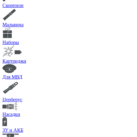
Скорпион
Мальвина
Наборы
Картриджи
Для МВД
Церберус
Насадки
ЗУ и АКБ