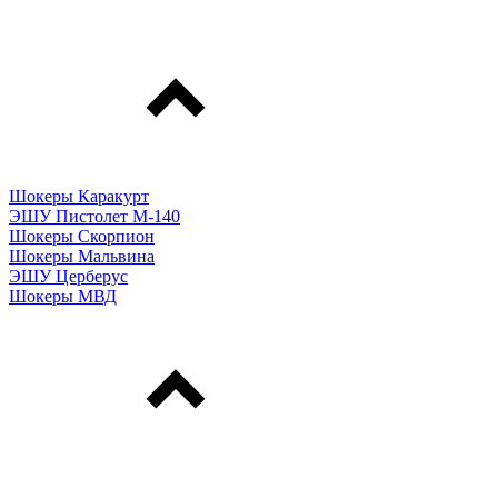
Шокеры Каракурт
ЭШУ Пистолет М-140
Шокеры Скорпион
Шокеры Мальвина
ЭШУ Церберус
Шокеры МВД