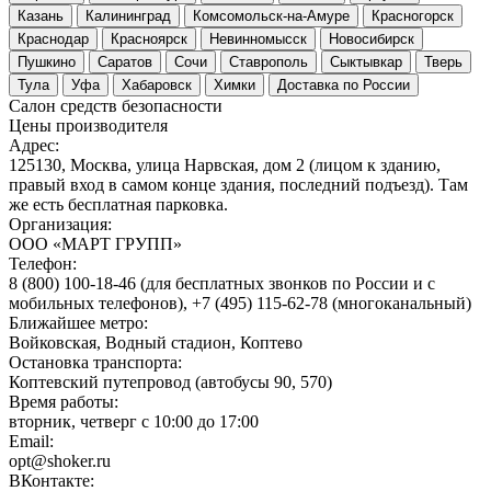
Казань
Калининград
Комсомольск-на-Амуре
Красногорск
Краснодар
Красноярск
Невинномысск
Новосибирск
Пушкино
Саратов
Сочи
Ставрополь
Сыктывкар
Тверь
Тула
Уфа
Хабаровск
Химки
Доставка по России
Салон средств безопасности
Цены производителя
Адрес:
125130, Москва, улица Нарвская, дом 2 (лицом к зданию,
правый вход в самом конце здания, последний подъезд). Там
же есть бесплатная парковка.
Организация:
ООО «МАРТ ГРУПП»
Телефон:
8 (800) 100-18-46 (для бесплатных звонков по России и с
мобильных телефонов), +7 (495) 115-62-78 (многоканальный)
Ближайшее метро:
Войковская, Водный стадион, Коптево
Остановка транспорта:
Коптевский путепровод (ав­то­бу­сы 90, 570)
Время работы:
вторник, четверг с 10:00 до 17:00
Email:
opt@shoker.ru
ВКонтакте: