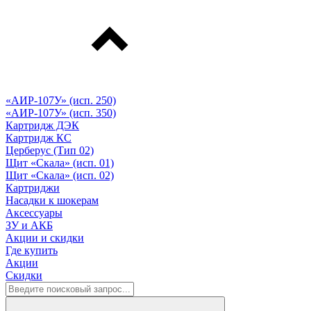
«АИР-107У» (исп. 250)
«АИР-107У» (исп. 350)
Картридж ДЭК
Картридж КС
Церберус (Тип 02)
Щит «Скала» (исп. 01)
Щит «Скала» (исп. 02)
Картриджи
Насадки к шокерам
Аксессуары
ЗУ и АКБ
Акции и скидки
Где купить
Акции
Скидки