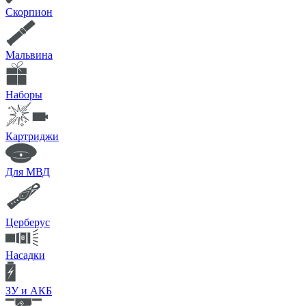
Скорпион
Мальвина
Наборы
Картриджи
Для МВД
Церберус
Насадки
ЗУ и АКБ