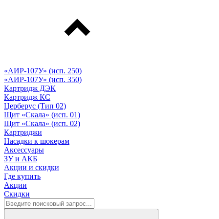
«АИР-107У» (исп. 250)
«АИР-107У» (исп. 350)
Картридж ДЭК
Картридж КС
Церберус (Тип 02)
Щит «Скала» (исп. 01)
Щит «Скала» (исп. 02)
Картриджи
Насадки к шокерам
Аксессуары
ЗУ и АКБ
Акции и скидки
Где купить
Акции
Скидки