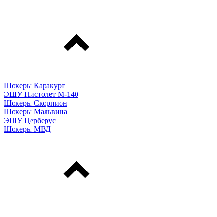
Шокеры Каракурт
ЭШУ Пистолет М-140
Шокеры Скорпион
Шокеры Мальвина
ЭШУ Церберус
Шокеры МВД