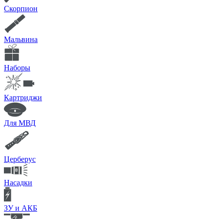
Скорпион
Мальвина
Наборы
Картриджи
Для МВД
Церберус
Насадки
ЗУ и АКБ