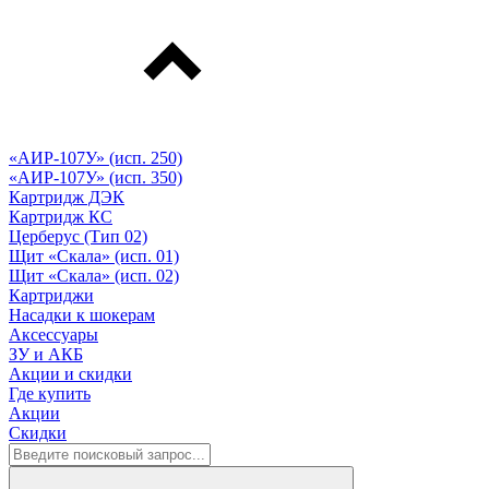
«АИР-107У» (исп. 250)
«АИР-107У» (исп. 350)
Картридж ДЭК
Картридж КС
Церберус (Тип 02)
Щит «Скала» (исп. 01)
Щит «Скала» (исп. 02)
Картриджи
Насадки к шокерам
Аксессуары
ЗУ и АКБ
Акции и скидки
Где купить
Акции
Скидки