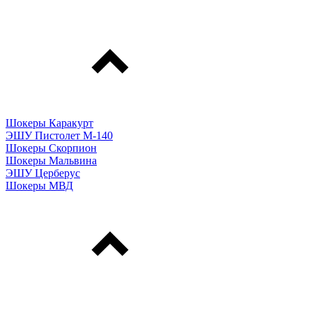
Шокеры Каракурт
ЭШУ Пистолет М-140
Шокеры Скорпион
Шокеры Мальвина
ЭШУ Церберус
Шокеры МВД