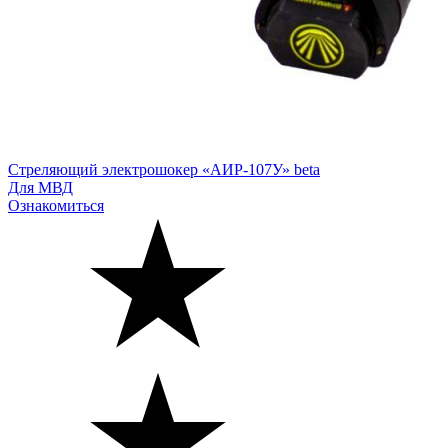
Стреляющий электрошокер «АИР-107У» beta
Для МВД
Ознакомиться