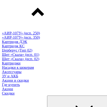
«АИР-107У» (исп. 250)
«АИР-107У» (исп. 350)
Картридж ДЭК
Картридж КС
Церберус (Тип 02)
Щит «Скала» (исп. 01)
Щит «Скала» (исп. 02)
Картриджи
Насадки к шокерам
Аксессуары
ЗУ и АКБ
Акции и скидки
Где купить
Акции
Скидки