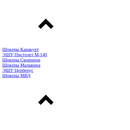
Шокеры Каракурт
ЭШУ Пистолет М-140
Шокеры Скорпион
Шокеры Мальвина
ЭШУ Церберус
Шокеры МВД