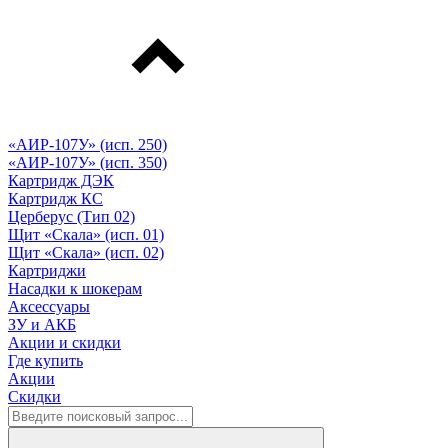
«АИР-107У» (исп. 250)
«АИР-107У» (исп. 350)
Картридж ДЭК
Картридж КС
Церберус (Тип 02)
Щит «Скала» (исп. 01)
Щит «Скала» (исп. 02)
Картриджи
Насадки к шокерам
Аксессуары
ЗУ и АКБ
Акции и скидки
Где купить
Акции
Скидки