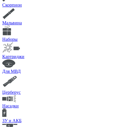
Скорпион
Мальвина
Наборы
Картриджи
Для МВД
Церберус
Насадки
ЗУ и АКБ