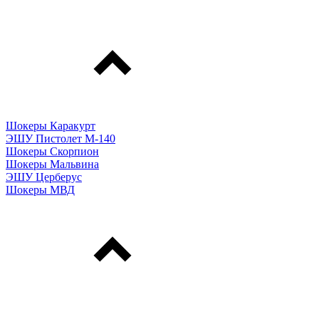
Шокеры Каракурт
ЭШУ Пистолет М-140
Шокеры Скорпион
Шокеры Мальвина
ЭШУ Церберус
Шокеры МВД