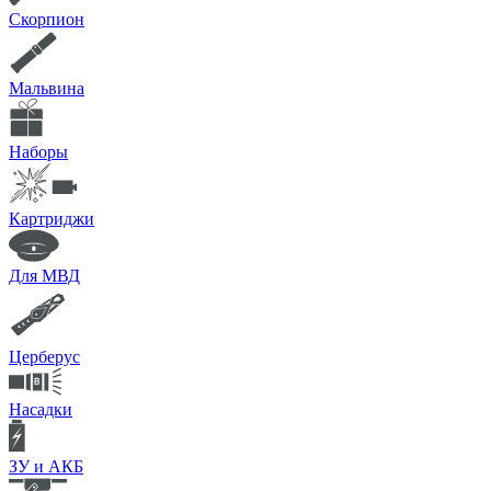
Скорпион
Мальвина
Наборы
Картриджи
Для МВД
Церберус
Насадки
ЗУ и АКБ