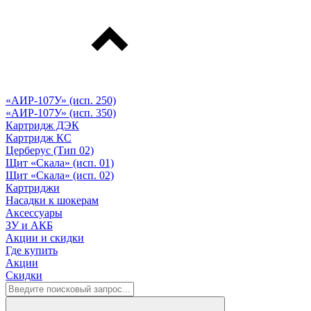
«АИР-107У» (исп. 250)
«АИР-107У» (исп. 350)
Картридж ДЭК
Картридж КС
Церберус (Тип 02)
Щит «Скала» (исп. 01)
Щит «Скала» (исп. 02)
Картриджи
Насадки к шокерам
Аксессуары
ЗУ и АКБ
Акции и скидки
Где купить
Акции
Скидки