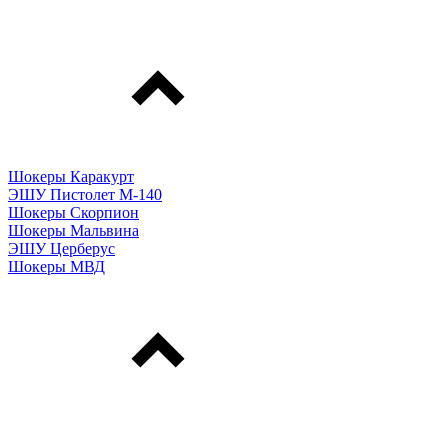
Шокеры Каракурт
ЭШУ Пистолет М-140
Шокеры Скорпион
Шокеры Мальвина
ЭШУ Церберус
Шокеры МВД