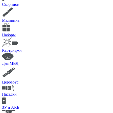
Скорпион
Мальвина
Наборы
Картриджи
Для МВД
Церберус
Насадки
ЗУ и АКБ