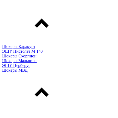
Шокеры Каракурт
ЭШУ Пистолет М-140
Шокеры Скорпион
Шокеры Мальвина
ЭШУ Церберус
Шокеры МВД