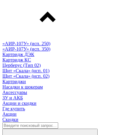
«АИР-107У» (исп. 250)
«АИР-107У» (исп. 350)
Картридж ДЭК
Картридж КС
Церберус (Тип 02)
Щит «Скала» (исп. 01)
Щит «Скала» (исп. 02)
Картриджи
Насадки к шокерам
Аксессуары
ЗУ и АКБ
Акции и скидки
Где купить
Акции
Скидки