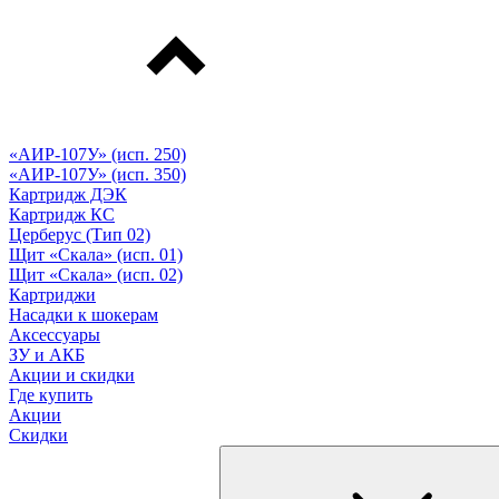
«АИР-107У» (исп. 250)
«АИР-107У» (исп. 350)
Картридж ДЭК
Картридж КС
Церберус (Тип 02)
Щит «Скала» (исп. 01)
Щит «Скала» (исп. 02)
Картриджи
Насадки к шокерам
Аксессуары
ЗУ и АКБ
Акции и скидки
Где купить
Акции
Скидки