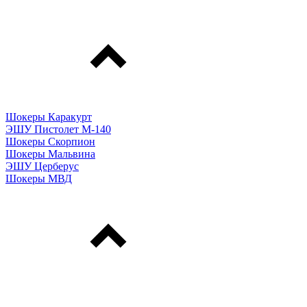
Шокеры Каракурт
ЭШУ Пистолет М-140
Шокеры Скорпион
Шокеры Мальвина
ЭШУ Церберус
Шокеры МВД