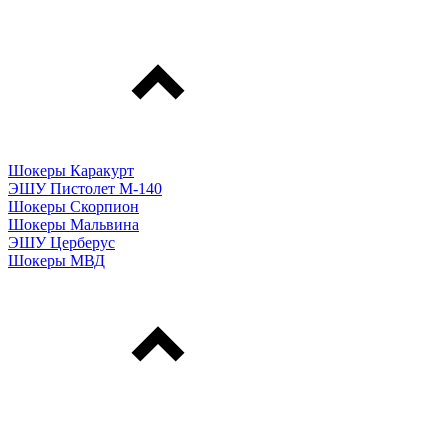
Шокеры Каракурт
ЭШУ Пистолет М-140
Шокеры Скорпион
Шокеры Мальвина
ЭШУ Церберус
Шокеры МВД