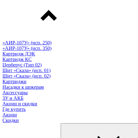
«АИР-107У» (исп. 250)
«АИР-107У» (исп. 350)
Картридж ДЭК
Картридж КС
Церберус (Тип 02)
Щит «Скала» (исп. 01)
Щит «Скала» (исп. 02)
Картриджи
Насадки к шокерам
Аксессуары
ЗУ и АКБ
Акции и скидки
Где купить
Акции
Скидки