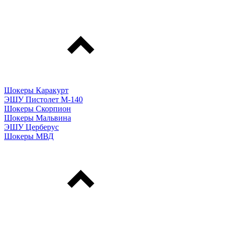
Шокеры Каракурт
ЭШУ Пистолет М-140
Шокеры Скорпион
Шокеры Мальвина
ЭШУ Церберус
Шокеры МВД