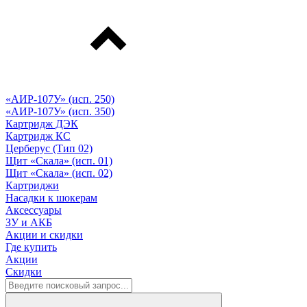
«АИР-107У» (исп. 250)
«АИР-107У» (исп. 350)
Картридж ДЭК
Картридж КС
Церберус (Тип 02)
Щит «Скала» (исп. 01)
Щит «Скала» (исп. 02)
Картриджи
Насадки к шокерам
Аксессуары
ЗУ и АКБ
Акции и скидки
Где купить
Акции
Скидки