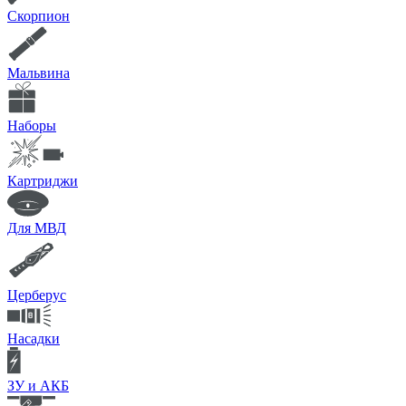
Скорпион
Мальвина
Наборы
Картриджи
Для МВД
Церберус
Насадки
ЗУ и АКБ