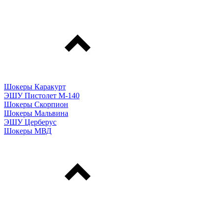
Шокеры Каракурт
ЭШУ Пистолет М-140
Шокеры Скорпион
Шокеры Мальвина
ЭШУ Церберус
Шокеры МВД