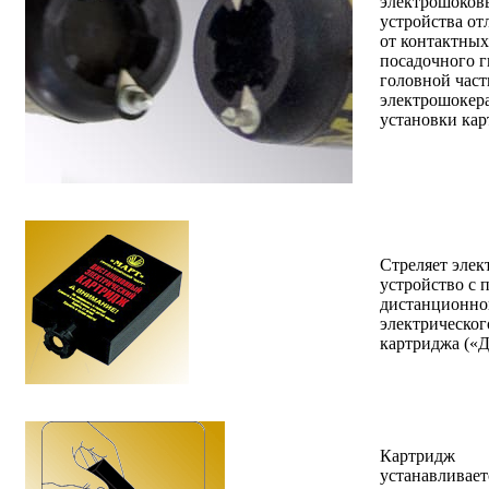
электрошоков
устройства от
от контактны
посадочного г
головной част
электрошокера
установки кар
Стреляет эле
устройство с
дистанционно
электрическог
картриджа («
Картридж
устанавливает