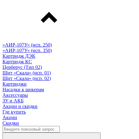
«АИР-107У» (исп. 250)
«АИР-107У» (исп. 350)
Картридж ДЭК
Картридж КС
Церберус (Тип 02)
Щит «Скала» (исп. 01)
Щит «Скала» (исп. 02)
Картриджи
Насадки к шокерам
Аксессуары
ЗУ и АКБ
Акции и скидки
Где купить
Акции
Скидки