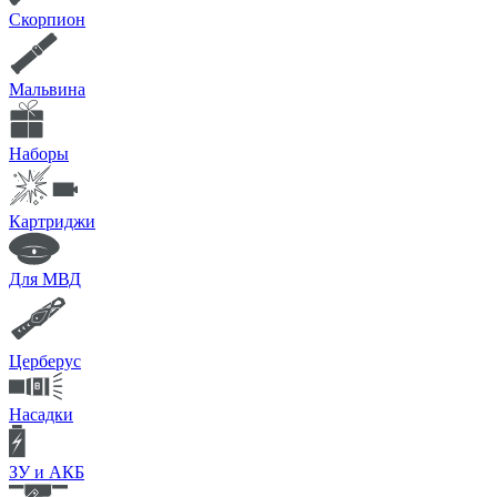
Скорпион
Мальвина
Наборы
Картриджи
Для МВД
Церберус
Насадки
ЗУ и АКБ