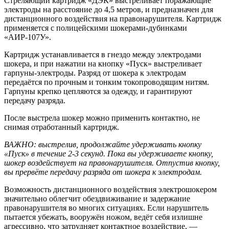
Стреляющий картридж «ДЭК» выстреливает поражающие
электроды на расстояние до 4,5 метров, и предназначен для
дистанционного воздействия на правонарушителя. Картридж
применяется с полицейскими шокерами-дубинками
«АИР-107У».
Картридж устанавливается в гнездо между электродами
шокера, и при нажатии на кнопку «Пуск» выстреливает
гарпуны-электроды. Разряд от шокера к электродам
передаётся по прочным и тонким токопроводящим нитям.
Гарпуны крепко цепляются за одежду, и гарантируют
передачу разряда.
После выстрела шокер можно применить контактно, не
снимая отработанный картридж.
ВАЖНО: выстрелив, продолжайте удерживать кнопку
«Пуск» в течение 2-3 секунд. Пока вы удерживаете кнопку,
шокер воздействует на правонарушителя. Отпустив кнопку,
вы прервёте передачу разряда от шокера к электродам.
Возможность дистанционного воздействия электрошокером
значительно облегчит обездвиживание и задержание
правонарушителя во многих ситуациях. Если нарушитель
пытается убежать, вооружён ножом, ведёт себя излишне
агрессивно, что затрудняет контактное воздействие, —