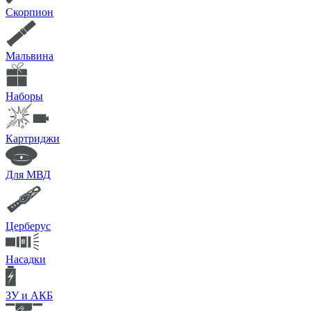
Скорпион
Мальвина
Наборы
Картриджи
Для МВД
Церберус
Насадки
ЗУ и АКБ