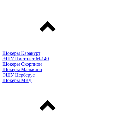
Шокеры Каракурт
ЭШУ Пистолет М-140
Шокеры Скорпион
Шокеры Мальвина
ЭШУ Церберус
Шокеры МВД