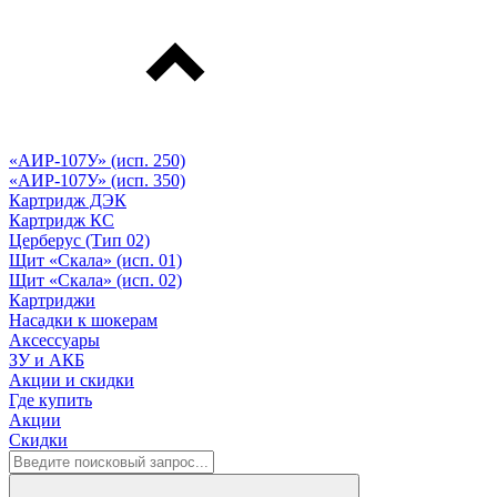
«АИР-107У» (исп. 250)
«АИР-107У» (исп. 350)
Картридж ДЭК
Картридж КС
Церберус (Тип 02)
Щит «Скала» (исп. 01)
Щит «Скала» (исп. 02)
Картриджи
Насадки к шокерам
Аксессуары
ЗУ и АКБ
Акции и скидки
Где купить
Акции
Скидки