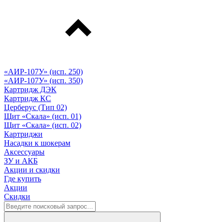
«АИР-107У» (исп. 250)
«АИР-107У» (исп. 350)
Картридж ДЭК
Картридж КС
Церберус (Тип 02)
Щит «Скала» (исп. 01)
Щит «Скала» (исп. 02)
Картриджи
Насадки к шокерам
Аксессуары
ЗУ и АКБ
Акции и скидки
Где купить
Акции
Скидки