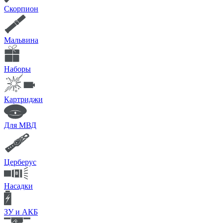
Скорпион
Мальвина
Наборы
Картриджи
Для МВД
Церберус
Насадки
ЗУ и АКБ