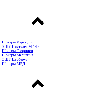
Шокеры Каракурт
ЭШУ Пистолет М-140
Шокеры Скорпион
Шокеры Мальвина
ЭШУ Церберус
Шокеры МВД