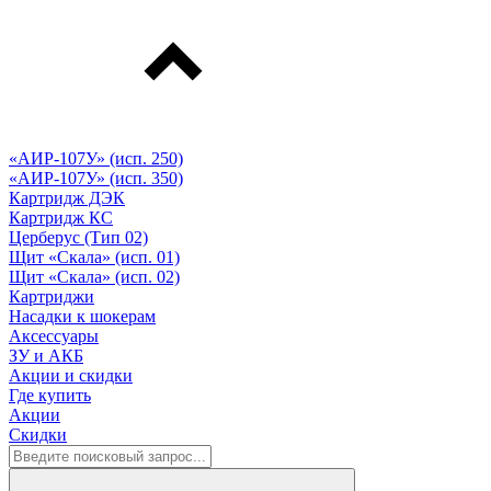
«АИР-107У» (исп. 250)
«АИР-107У» (исп. 350)
Картридж ДЭК
Картридж КС
Церберус (Тип 02)
Щит «Скала» (исп. 01)
Щит «Скала» (исп. 02)
Картриджи
Насадки к шокерам
Аксессуары
ЗУ и АКБ
Акции и скидки
Где купить
Акции
Скидки