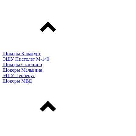
Шокеры Каракурт
ЭШУ Пистолет М-140
Шокеры Скорпион
Шокеры Мальвина
ЭШУ Церберус
Шокеры МВД