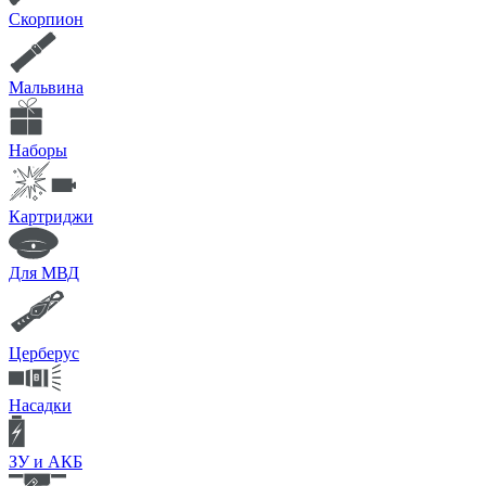
Скорпион
Мальвина
Наборы
Картриджи
Для МВД
Церберус
Насадки
ЗУ и АКБ