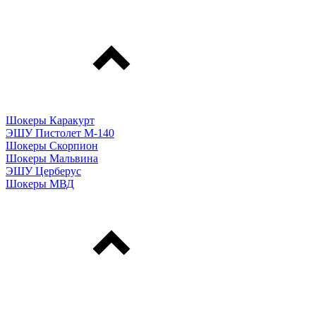
Шокеры Каракурт
ЭШУ Пистолет М-140
Шокеры Скорпион
Шокеры Мальвина
ЭШУ Церберус
Шокеры МВД