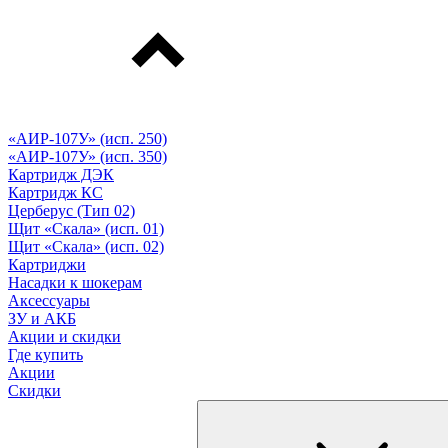
«АИР-107У» (исп. 250)
«АИР-107У» (исп. 350)
Картридж ДЭК
Картридж КС
Церберус (Тип 02)
Щит «Скала» (исп. 01)
Щит «Скала» (исп. 02)
Картриджи
Насадки к шокерам
Аксессуары
ЗУ и АКБ
Акции и скидки
Где купить
Акции
Скидки