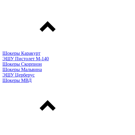
Шокеры Каракурт
ЭШУ Пистолет М-140
Шокеры Скорпион
Шокеры Мальвина
ЭШУ Церберус
Шокеры МВД