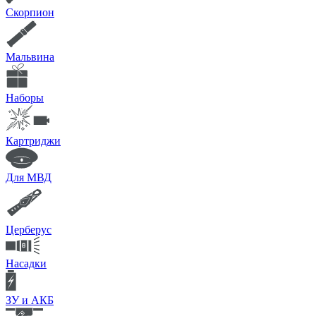
Скорпион
Мальвина
Наборы
Картриджи
Для МВД
Церберус
Насадки
ЗУ и АКБ