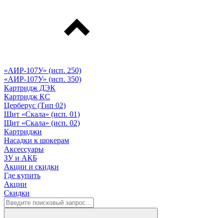
«АИР-107У» (исп. 250)
«АИР-107У» (исп. 350)
Картридж ДЭК
Картридж КС
Церберус (Тип 02)
Щит «Скала» (исп. 01)
Щит «Скала» (исп. 02)
Картриджи
Насадки к шокерам
Аксессуары
ЗУ и АКБ
Акции и скидки
Где купить
Акции
Скидки