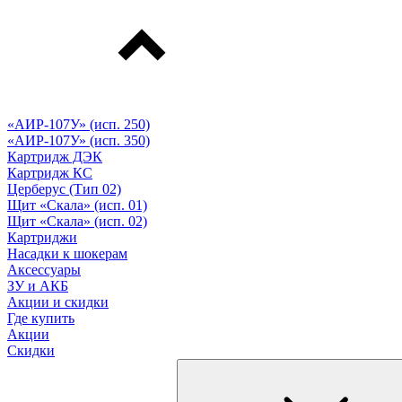
«АИР-107У» (исп. 250)
«АИР-107У» (исп. 350)
Картридж ДЭК
Картридж КС
Церберус (Тип 02)
Щит «Скала» (исп. 01)
Щит «Скала» (исп. 02)
Картриджи
Насадки к шокерам
Аксессуары
ЗУ и АКБ
Акции и скидки
Где купить
Акции
Скидки