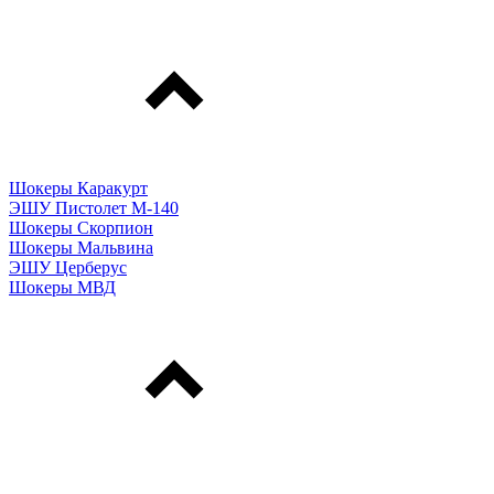
Шокеры Каракурт
ЭШУ Пистолет М-140
Шокеры Скорпион
Шокеры Мальвина
ЭШУ Церберус
Шокеры МВД