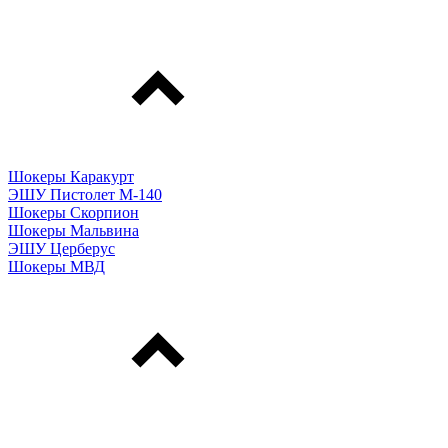
Шокеры Каракурт
ЭШУ Пистолет М-140
Шокеры Скорпион
Шокеры Мальвина
ЭШУ Церберус
Шокеры МВД