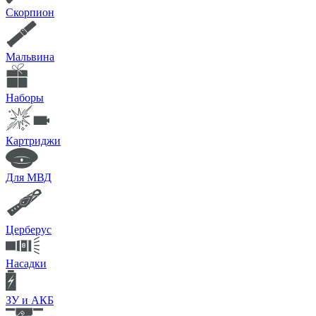
Скорпион
Мальвина
Наборы
Картриджи
Для МВД
Церберус
Насадки
ЗУ и АКБ