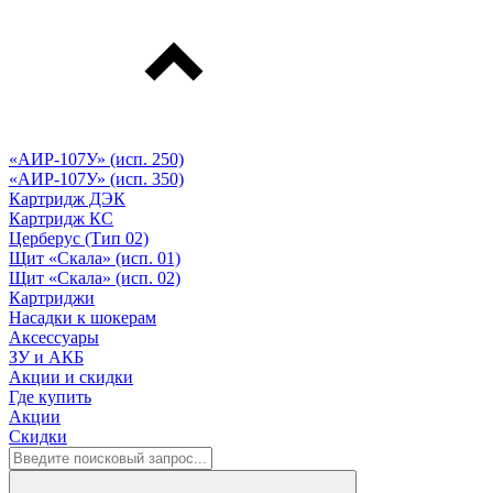
«АИР-107У» (исп. 250)
«АИР-107У» (исп. 350)
Картридж ДЭК
Картридж КС
Церберус (Тип 02)
Щит «Скала» (исп. 01)
Щит «Скала» (исп. 02)
Картриджи
Насадки к шокерам
Аксессуары
ЗУ и АКБ
Акции и скидки
Где купить
Акции
Скидки