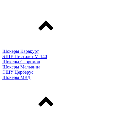
Шокеры Каракурт
ЭШУ Пистолет М-140
Шокеры Скорпион
Шокеры Мальвина
ЭШУ Церберус
Шокеры МВД