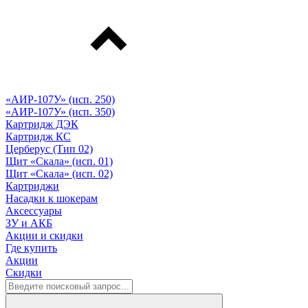
«АИР-107У» (исп. 250)
«АИР-107У» (исп. 350)
Картридж ДЭК
Картридж КС
Церберус (Тип 02)
Щит «Скала» (исп. 01)
Щит «Скала» (исп. 02)
Картриджи
Насадки к шокерам
Аксессуары
ЗУ и АКБ
Акции и скидки
Где купить
Акции
Скидки