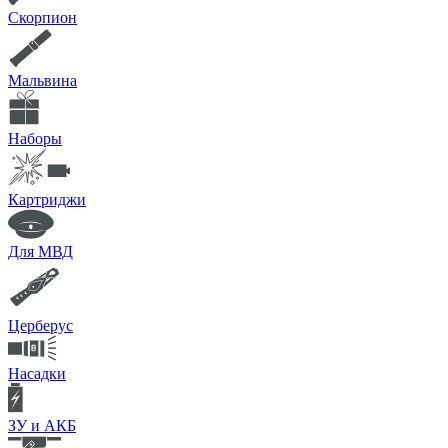
Скорпион
Мальвина
Наборы
Картриджи
Для МВД
Церберус
Насадки
ЗУ и АКБ