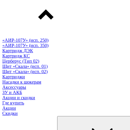
«АИР-107У» (исп. 250)
«АИР-107У» (исп. 350)
Картридж ДЭК
Картридж КС
Церберус (Тип 02)
Щит «Скала» (исп. 01)
Щит «Скала» (исп. 02)
Картриджи
Насадки к шокерам
Аксессуары
ЗУ и АКБ
Акции и скидки
Где купить
Акции
Скидки