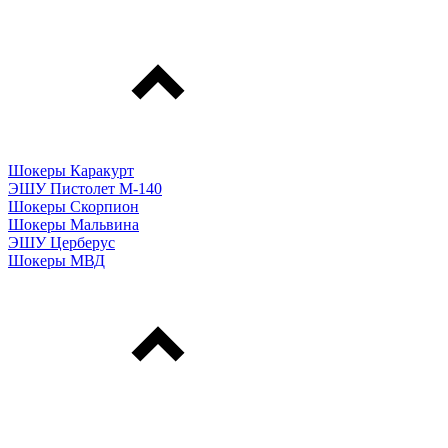
Шокеры Каракурт
ЭШУ Пистолет М-140
Шокеры Скорпион
Шокеры Мальвина
ЭШУ Церберус
Шокеры МВД