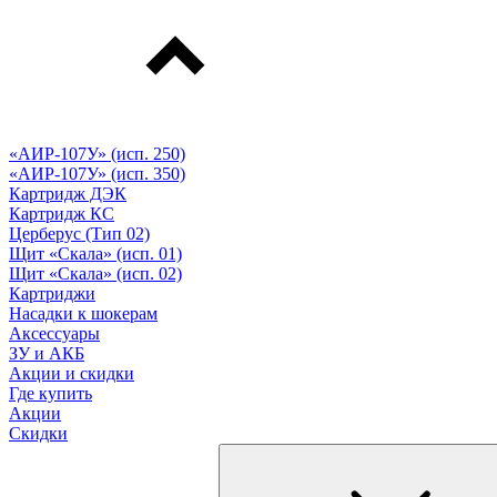
«АИР-107У» (исп. 250)
«АИР-107У» (исп. 350)
Картридж ДЭК
Картридж КС
Церберус (Тип 02)
Щит «Скала» (исп. 01)
Щит «Скала» (исп. 02)
Картриджи
Насадки к шокерам
Аксессуары
ЗУ и АКБ
Акции и скидки
Где купить
Акции
Скидки