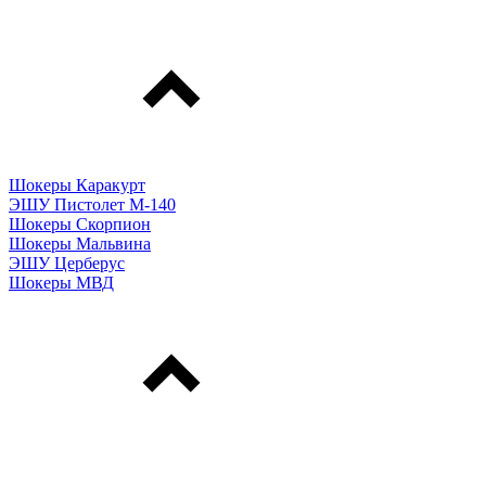
Шокеры Каракурт
ЭШУ Пистолет М-140
Шокеры Скорпион
Шокеры Мальвина
ЭШУ Церберус
Шокеры МВД